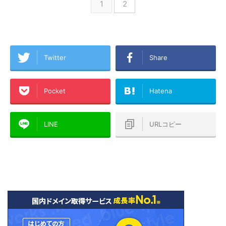
1
2
Twitter
Share
Pocket
Hatena
LINE
URLコピー