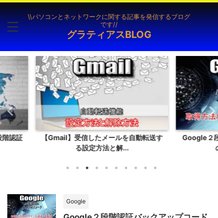
\\パソコンとネットワークに関する記事を発信するブログ
です//
グラティアスBLOG
自動転送す
Google２段階認証バックアップコード
【Wind
の有効化と無効...
Google
Google２段階認証バックアップコード